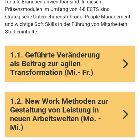
für alle Branchen anwendbar sind. In diesen
Präsenzmodulen im Umfang von 4-8 ECTS sind
strategische Unternehmensführung, People Management
und wichtige Soft Skills in der Führung von Mitarbeitern
Studieninhalte.
1.1. Geführte Veränderung
als Beitrag zur agilen
Transformation (Mi.- Fr.)
ECTS:
4
Punkte
Dauer:
3
Tage
1.2. New Work Methoden zur
Standort:
SMBS Salzburg
Gestaltung von Leistung in
Zeitraum:
13.01.2027
bis
15.01.2027
neuen Arbeitswelten (Mo. -
Mi.)
Dieses Modul zu meiner Auswahl hinzufügen